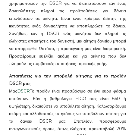
χρησιμοποιούν την DSCR για να διαπιστώσουν εάν ένας
δανειολήπτης πληροί τις προϋποθέσεις για δάνεια
επενδύσεων σε ακίνητα. Είναι ένας κρίσιμος δείκτης της
ικανότητας ενός δανειολήπτη να αποπληρώσει το δάνειο.
Συνήθως, εάν η DSCR ενός ακινήτου δεν πληροί τις
ελάχιστες απαιτήσεις του δανειστή, μια αίτηση δανείου μπορεί
να απορριφθεί. Ωστόσο, η προσέγγισή μας είναι διαφορετική.
Προσφέρουμε ευελιξία, ακόμη και για ακίνητα που δεν
πληρούν τις συμβατικές απαιτήσεις ταμειακής ροής.
Απαιτήσεις για την υποβολή αίτησης για το προϊόν
DSCR μας
Μας
DSCR
Το προϊόν είναι προσβάσιμο σε ένα ευρύ φάσμα
αιτούντων. Εάν η βαθμολογία FICO σας είναι 660 ή
υψηλότερη, δικαιούστε να υποβάλετε αίτηση. Καλωσορίζουμε
ακόμη και αλλοδαπούς υπηκόους να υποβάλουν αίτηση για
τα δάνεια DSCR μας. Επιπλέον, προσφέρουμε
ανταγωνιστικούς όρους, όπως ελάχιστη προκαταβολή 20%