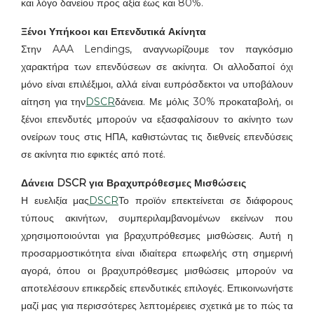
και λόγο δανείου προς αξία έως και 80%.
Ξένοι Υπήκοοι και Επενδυτικά Ακίνητα
Στην AAA Lendings, αναγνωρίζουμε τον παγκόσμιο
χαρακτήρα των επενδύσεων σε ακίνητα. Οι αλλοδαποί όχι
μόνο είναι επιλέξιμοι, αλλά είναι ευπρόσδεκτοι να υποβάλουν
αίτηση για την
DSCR
δάνεια. Με μόλις 30% προκαταβολή, οι
ξένοι επενδυτές μπορούν να εξασφαλίσουν το ακίνητο των
ονείρων τους στις ΗΠΑ, καθιστώντας τις διεθνείς επενδύσεις
σε ακίνητα πιο εφικτές από ποτέ.
Δάνεια DSCR για Βραχυπρόθεσμες Μισθώσεις
Η ευελιξία μας
DSCR
Το προϊόν επεκτείνεται σε διάφορους
τύπους ακινήτων, συμπεριλαμβανομένων εκείνων που
χρησιμοποιούνται για βραχυπρόθεσμες μισθώσεις. Αυτή η
προσαρμοστικότητα είναι ιδιαίτερα επωφελής στη σημερινή
αγορά, όπου οι βραχυπρόθεσμες μισθώσεις μπορούν να
αποτελέσουν επικερδείς επενδυτικές επιλογές. Επικοινωνήστε
μαζί μας για περισσότερες λεπτομέρειες σχετικά με το πώς τα