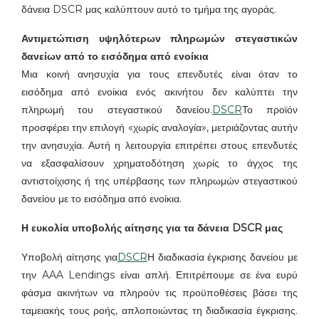
δάνεια DSCR μας καλύπτουν αυτό το τμήμα της αγοράς.
Αντιμετώπιση υψηλότερων πληρωμών στεγαστικών
δανείων από το εισόδημα από ενοίκια
Μια κοινή ανησυχία για τους επενδυτές είναι όταν το
εισόδημα από ενοίκια ενός ακινήτου δεν καλύπτει την
πληρωμή του στεγαστικού δανείου.
DSCR
Το προϊόν
προσφέρει την επιλογή «χωρίς αναλογία», μετριάζοντας αυτήν
την ανησυχία. Αυτή η λειτουργία επιτρέπει στους επενδυτές
να εξασφαλίσουν χρηματοδότηση χωρίς το άγχος της
αντιστοίχισης ή της υπέρβασης των πληρωμών στεγαστικού
δανείου με το εισόδημα από ενοίκια.
Η ευκολία υποβολής αίτησης για τα δάνεια DSCR μας
Υποβολή αίτησης για
DSCR
Η διαδικασία έγκρισης δανείου με
την AAA Lendings είναι απλή. Επιτρέπουμε σε ένα ευρύ
φάσμα ακινήτων να πληρούν τις προϋποθέσεις βάσει της
ταμειακής τους ροής, απλοποιώντας τη διαδικασία έγκρισης.