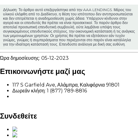
Δήλωση: Το άρθρο αυτό επεξεργάστηκε από την AAA LENDINGS. Μέρος του
υλικού ελήφθη από το Διαδίκτυο, η θέση του ιστότοπου δεν αντιπροσωπεύεται
και δεν επιτρέπεται η αναδημοσίευση χωρίς άδεια. Υπάρχουν κίνδυνοι στην
αγορά και οι επενδυτές θα πρέπει να είναι προσεκτικοί. Το παρόν άρθρο δεν
αποτελεί προσωπική επενδυτική συμβουλή, ούτε λαμβάνει υπόψη τους
συγκεκριμένους επενδυτικούς στόχους, την οικονομική κατάσταση ή τις ανάγκες
των μεμονωμένων χρηστών. Οι χρήστες θα πρέπει να εξετάσουν εάν τυχόν
γνώμες, γνώμες ή συμπεράσματα που περιέχονται στο παρόν είναι κατάλληλα
για την ιδιαίτερη κατάστασή τους. Επενδύστε ανάλογα με δική σας ευθύνη.
Ώρα δημοσίευσης: 05-12-2023
Επικοινωνήστε μαζί μας
117 S Garfield Ave, Αλάμπρα, Καλιφόρνια 91801
Δωρεάν κλήση: 1 (877) 789-8816
Ηλεκτρονικό ταχυδρομείο:
marketing@aaalendings.com
Συνδεθείτε