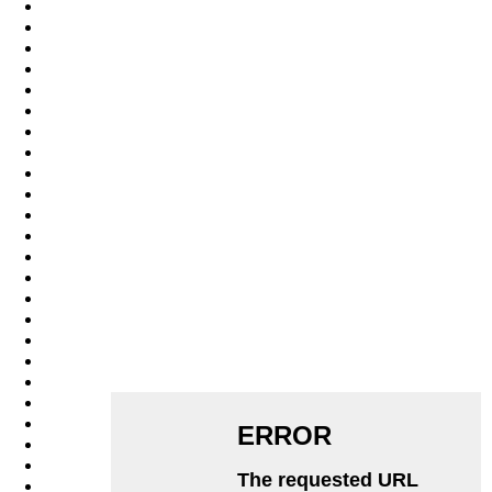
Malayalam
Maltese
Maori
Marathi
Mongolian
Burmese
Nepali
Norwegian
Pashto
Persian
Punjabi
Serbian
Sesotho
Sinhala
Slovak
Slovenian
Somali
Samoan
Scots Gaelic
Shona
Sindhi
Sundanese
Swahili
Tajik