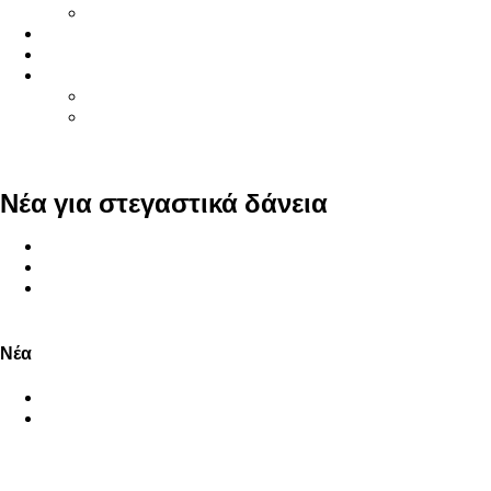
Ανακοινώσεις
Γίνετε Συνεργάτης μας
Συχνές ερωτήσεις
Επικοινωνήστε μαζί μας
Στέλεχος Λογαριασμού
Σχετικά με εμάς
Πύλη TPO
U.S.
Νέα για στεγαστικά δάνεια
Σπίτι
Νέα
Μεγιστοποίηση των επενδύσεων σε ακίνητα με το
καινοτόμο προϊόν δανείου DSCR
Νέα
Εταιρικά Νέα
Νέα του Κλάδου