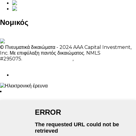
Νομικός
Πολιτική Απορρήτου
Παράπονα στο Τέξας
Αδειοδότηση
© Πνευματικά δικαιώματα - 2024 AAA Capital Investment,
Inc. Με επιφύλαξη παντός δικαιώματος. NMLS
#295075.
Προτεινόμενα προϊόντα
,
Χάρτης ιστότοπου
Σχόλια: clientsupport@aaalendings.com
Αποστολή ηλεκτρονικού ταχυδρομείου
χ